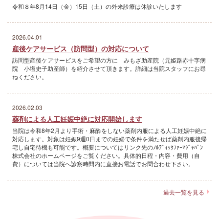
令和８年8月14日（金）15日（土）の外来診療は休診いたします
2026.04.01
産後ケアサービス（訪問型）の対応について
訪問型産後ケアサービスをご希望の方に みもざ助産院（元姫路赤十字病
院 小塩史子助産師）を紹介させて頂きます。詳細は当院スタッフにお尋
ねください。
2026.02.03
薬剤による人工妊娠中絶に対応開始します
当院は令和8年2月より手術・麻酔をしない薬剤内服による人工妊娠中絶に
対応します。対象は妊娠9週0日までの妊婦で条件を満たせば薬剤内服後帰
宅し自宅待機も可能です。概要についてはリンク先のﾉﾙﾃﾞｨｯｸﾌｧｰﾏｼﾞｬﾊﾟﾝ
株式会社のホームページをご覧ください。具体的日程・内容・費用（自
費）については当院へ診察時間内に直接お電話でお問合わせ下さい。
過去一覧を見る