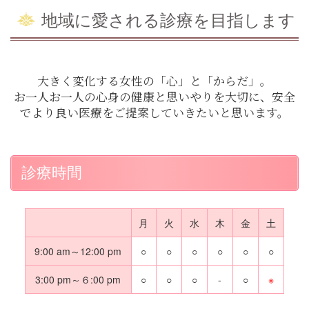
地域に愛される診療を目指します
大きく変化する女性の「心」と「からだ」。
お一人お一人の心身の健康と思いやりを大切に、安全
でより良い医療をご提案していきたいと思います。
診療時間
月
火
水
木
金
土
9:00 am～12:00 pm
○
○
○
○
○
○
3:00 pm～６:00 pm
○
○
○
-
○
※